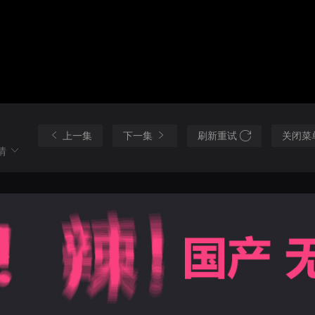
上一集
下一集
刷新重试
关闭菜
情